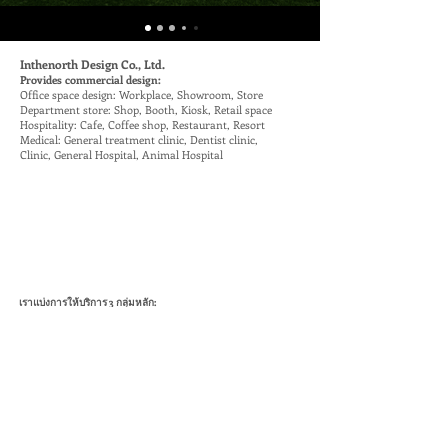
Inthenorth Design Co., Ltd.
Provides commercial design
:
Office space design: Workplace, Showroom, Store
Department store: Shop, Booth, Kiosk, Retail space
Hospitality: Cafe, Coffee shop, Restaurant, Resort
Medical: General treatment clinic, Dentist clinic,
Clinic, General Hospital, Animal Hospital
เราแบ่งการให้บริการ 3 กลุ่มหลัก:
1. Interior Design งานออกแบบตกแต่งภายในพร้อมรับเหมา (Turn
Key) เช่น ร้านค้าในห้างสรรพสินค้า สำนักงาน ห้องประชุม โชว์รูม
สินค้า โรงพยาบาล คลีนิค ศูนย์ทันตกรรม ร้านอาหาร ร้านกาแฟ
ทั้งหน่วยงานราชการและบริษัทเอกชน
2. Architecture งานด้านสถาปัตย์และเขียนแบบเชิงวิศวกรรม
Drawing งานระบบต่างๆ As-built | M&E พร้อมทั้งรับเหมาก่อสร้าง
โครงการ เช่น อาคารสำนักงาน โชว์รูมรถยนต์ ร้านอาหารและ
คาเฟ่ คลีนิคทันตกรรม รีสอร์ท โรงแรม