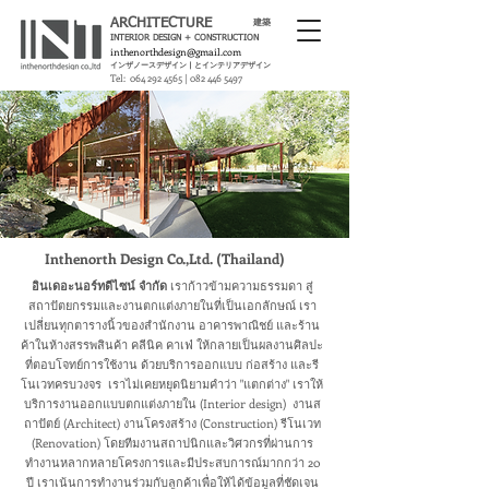
ARCHITECTURE
建築
INTERIOR DESIGN
+
CONSTRUCTION
inthenorthdesign@
gmail
.com
インザノースデザイン | とインテリアデザイン
Tel:
064 292 4565
|
082 446 5497
Inthenorth Design Co.,Ltd. (Thailand)
อินเดอะนอร์ทดีไซน์ จำกัด
เ
ราก้าวข้ามความธรรมดา สู่
สถาปัตยกรรมและงานตกแต่งภายในที่เป็นเอกลักษณ์ เรา
เปลี่ยนทุกตารางนิ้วของสำนักงาน อาคารพาณิชย์ และร้าน
ค้าในห้างสรรพสินค้า คลีนิค คาเฟ่ ให้กลายเป็นผลงานศิลปะ
ที่ตอบโจทย์การใช้งาน ด้วยบริการออกแบบ ก่อสร้าง และรี
โนเวทครบวงจร เราไม่เคยหยุดนิยามคำว่า "แตกต่าง" ​เราให้
บริการงานออกแบบตกแต่งภายใน (Interior design) งานส
ถาปัตย์ (Architect) งานโครงสร้าง (Construction) รีโนเวท
(Renovation) โดยทีมงานสถาปนิกและวิศวกรที่ผ่านการ
ทำงานหลากหลายโครงการและมีประสบการณ์มากกว่า 20
ปี เราเน้นการทำงานร่วมกับลูกค้าเพื่อให้ได้ข้อมูลที่ชัดเจน